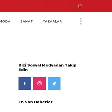
 Altın Saatinde Özel Davet
Yoko Ono Sergisi Özel Bir Davetle Açıldı
Mon
MODA
SANAT
YAZARLAR
Bizi Sosyal Medyadan Takip
Edin
En Son Haberler