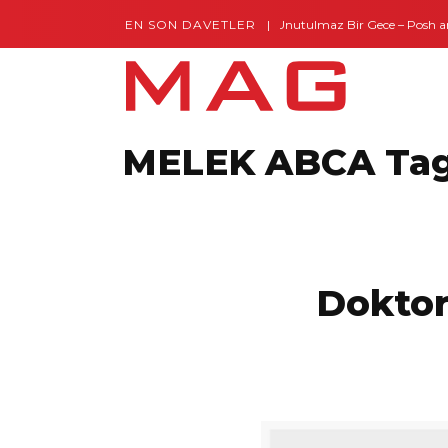
EN SON DAVETLER
Gaziantep’te Unutulmaz Bir Gece – Posh and
MELEK ABCA Ta
Doktor