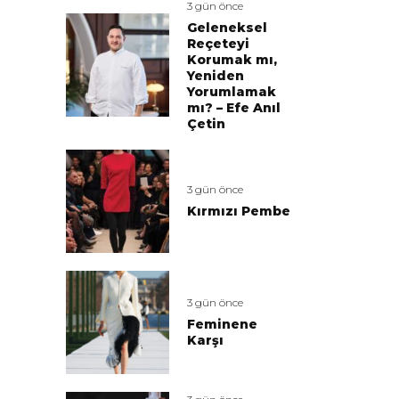
3 gün önce
Geleneksel
Reçeteyi
Korumak mı,
Yeniden
Yorumlamak
mı? – Efe Anıl
Çetin
3 gün önce
Kırmızı Pembe
3 gün önce
Feminene
Karşı