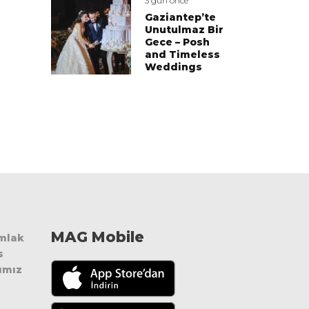
3 gün önce
Gaziantep’te
Unutulmaz Bir
Gece – Posh
and Timeless
Weddings
MAG Mobile
Emlak
s
ımız