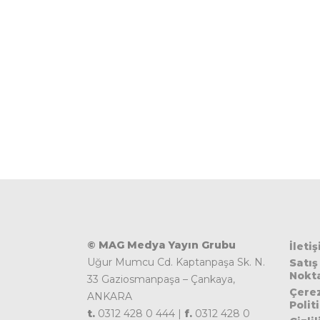
© MAG Medya Yayın Grubu
İleti
Uğur Mumcu Cd. Kaptanpaşa Sk. N.
Satış
Nokta
33 Gaziosmanpaşa – Çankaya,
Çere
ANKARA
Polit
t.
0312 428 0 444 |
f.
0312 428 0