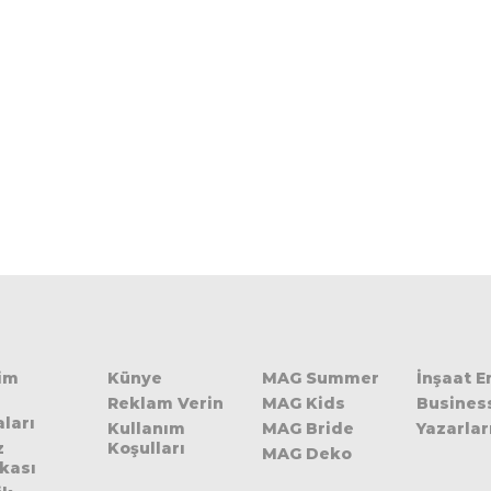
şim
Künye
MAG Summer
İnşaat 
Reklam Verin
MAG Kids
Busines
ları
Kullanım
MAG Bride
Yazarlar
z
Koşulları
MAG Deko
ikası