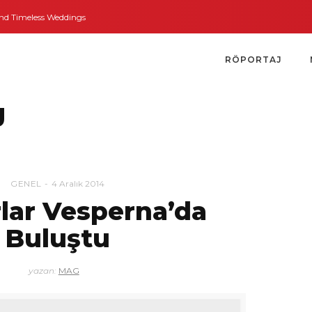
 Timeless Weddings
Bodrum’dan İngiltere’ye Kısa Bir Yolculuk
Bodrum’un
RÖPORTAJ
g
GENEL
4 Aralık 2014
lar Vesperna’da
Buluştu
yazan:
MAG