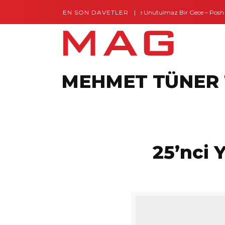
EN SON DAVETLER
Gaziantep’te Unutulmaz Bir Gece – Posh an
MEHMET TÜNER 
25’nci 