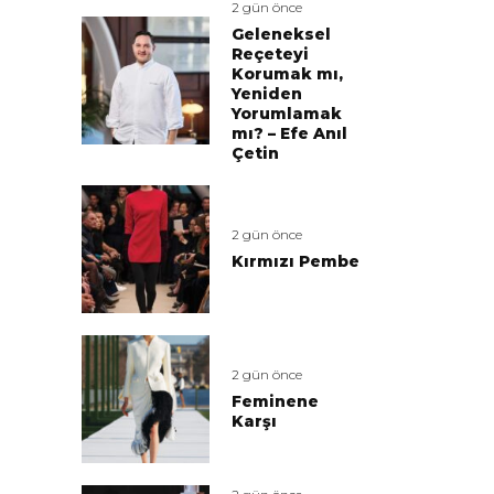
2 gün önce
Geleneksel
Reçeteyi
Korumak mı,
Yeniden
Yorumlamak
mı? – Efe Anıl
Çetin
2 gün önce
Kırmızı Pembe
2 gün önce
Feminene
Karşı