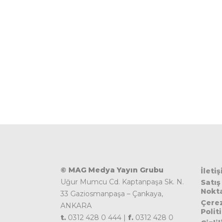
© MAG Medya Yayın Grubu
İleti
Uğur Mumcu Cd. Kaptanpaşa Sk. N.
Satış
Nokta
33 Gaziosmanpaşa – Çankaya,
Çere
ANKARA
Polit
t.
0312 428 0 444 |
f.
0312 428 0