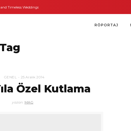
d Timeless Weddings
Bodrum’dan İngiltere’ye Kısa Bir Yolculuk
Bodrum’u
RÖPORTAJ
Tag
GENEL
25 Aralık 2014
Yıla Özel Kutlama
yazan:
MAG