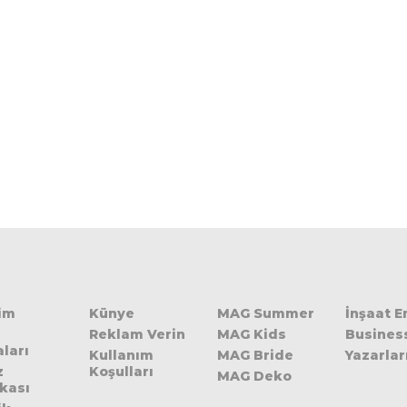
şim
Künye
MAG Summer
İnşaat 
Reklam Verin
MAG Kids
Busines
ları
Kullanım
MAG Bride
Yazarlar
z
Koşulları
MAG Deko
ikası