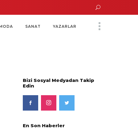
n Altın Saatinde Özel Davet
Yoko Ono Sergisi Özel Bir Davetle Açıldı
Mo
MODA
SANAT
YAZARLAR
Bizi Sosyal Medyadan Takip
Edin
En Son Haberler