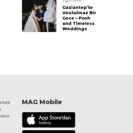
2 gün önce
Gaziantep’te
Unutulmaz Bir
Gece – Posh
and Timeless
Weddings
MAG Mobile
Emlak
s
ımız