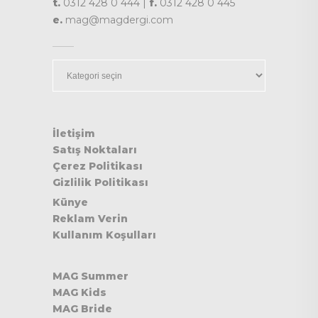
t.
0312 428 0 444 |
f.
0312 428 0 445
e.
mag@magdergi.com
Kategoriler
İletişim
Satış Noktaları
Çerez Politikası
Gizlilik Politikası
Künye
Reklam Verin
Kullanım Koşulları
MAG Summer
MAG Kids
MAG Bride