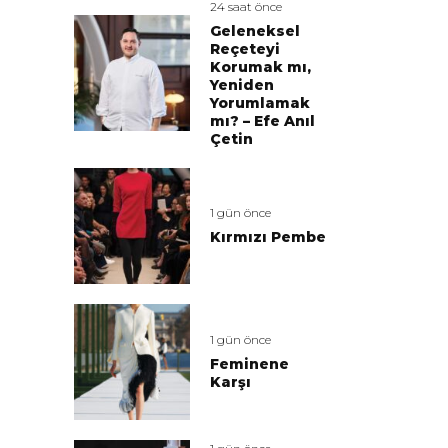
24 saat önce
Geleneksel
Reçeteyi
Korumak mı,
Yeniden
Yorumlamak
mı? – Efe Anıl
Çetin
1 gün önce
Kırmızı Pembe
1 gün önce
Feminene
Karşı