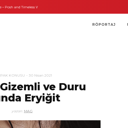
 Timeless Weddings
Bodrum’dan İngiltere’ye Kısa Bir Yolculuk
Bodrum’un
RÖPORTAJ
APAK KONUSU
30 Nisan 2021
 Gizemli ve Duru
nda Eryiğit
yazan:
MAG