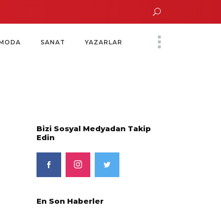
 Altın Saatinde Özel Davet
Yoko Ono Sergisi Özel Bir Davetle Açıldı
Mon
MODA
SANAT
YAZARLAR
Bizi Sosyal Medyadan Takip
Edin
En Son Haberler