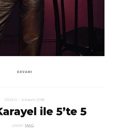
DEVAMI
VIDEO
6 Kasım 2018
arayel ile 5’te 5
yazan:
MAG