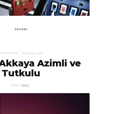
DEVAMI
RÖPORTAJ
30 Nisan 2021
kkaya Azimli ve
Tutkulu
yazan:
MAG