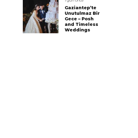
1 gün önce
Gaziantep’te
Unutulmaz Bir
Gece – Posh
and Timeless
Weddings