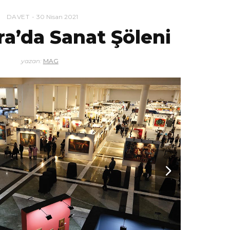
DAVET
30 Nisan 2021
a’da Sanat Şöleni
yazan:
MAG