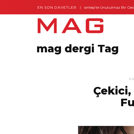
EN SON DAVETLER
Gaziantep’te Unutulmaz Bir Gece – Posh and
mag dergi Tag
K
Çekici,
Fu