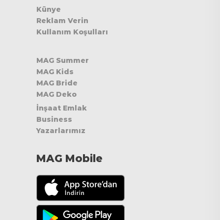
Künye
Reklam Verin
Kullanım Koşulları
MAG Summer
MAG Kids
MAG Bride
MAG Deko
İnşaat Emlak
Business
Yazarlarımız
MAG Mobile