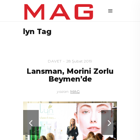
lyn Tag
DAVET
28 Şubat 2019
Lansman, Morini Zorlu
Beymen’de
yazan:
MAG