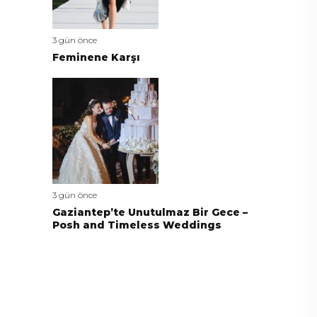
3 gün önce
Feminene Karşı
3 gün önce
Gaziantep’te Unutulmaz Bir Gece –
Posh and Timeless Weddings