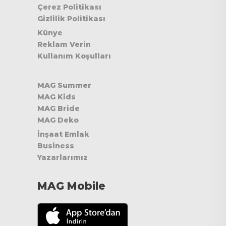
Çerez Politikası
Gizlilik Politikası
Künye
Reklam Verin
Kullanım Koşulları
MAG Summer
MAG Kids
MAG Bride
MAG Deko
İnşaat Emlak
Business
Yazarlarımız
MAG Mobile