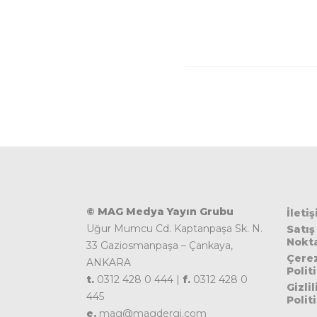
© MAG Medya Yayın Grubu
İleti
Uğur Mumcu Cd. Kaptanpaşa Sk. N.
Satış
Nokta
33 Gaziosmanpaşa – Çankaya,
Çere
ANKARA
Polit
t.
0312 428 0 444 |
f.
0312 428 0
Gizlil
445
Polit
e.
mag@magdergi.com