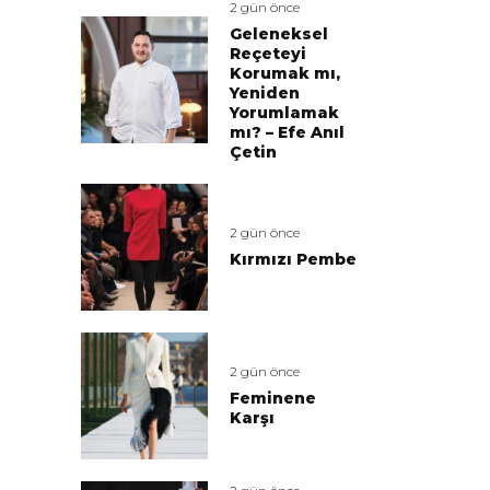
2 gün önce
Geleneksel
Reçeteyi
Korumak mı,
Yeniden
Yorumlamak
mı? – Efe Anıl
Çetin
2 gün önce
Kırmızı Pembe
2 gün önce
Feminene
Karşı