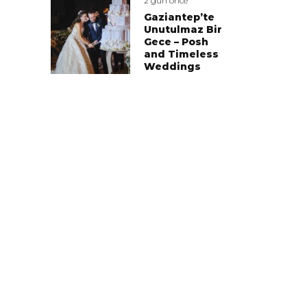
2 gün önce
Gaziantep’te
Unutulmaz Bir
Gece – Posh
and Timeless
Weddings