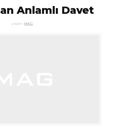
an Anlamlı Davet
yazan:
MAG