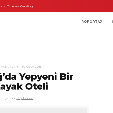
d Timeless Weddings
Bodrum’dan İngiltere’ye Kısa Bir Yolculuk
Bodrum’u
RÖPORTAJ
YAZARLAR
20 Ocak 2015
’da Yepyeni Bir
ayak Oteli
yazan:
Neşet Güne