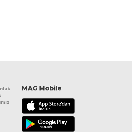
MAG Mobile
Emlak
s
ımız