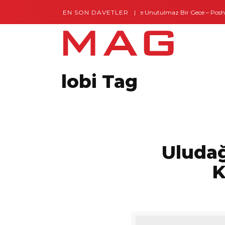
EN SON DAVETLER
Gaziantep’te Unutulmaz Bir Gece – Posh an
Montes by Missoni Kapılarını Açtı
lobi Tag
Uludağ
K