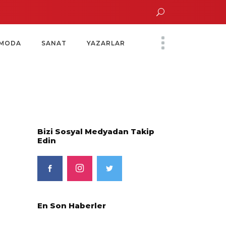
n Altın Saatinde Özel Davet
Yoko Ono Sergisi Özel Bir Davetle Açıldı
MODA
SANAT
YAZARLAR
Bizi Sosyal Medyadan Takip
Edin
En Son Haberler