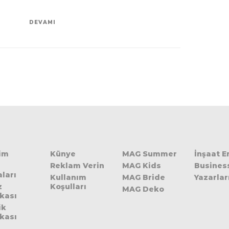
DEVAMI
şim
Künye
MAG Summer
İnşaat 
Reklam Verin
MAG Kids
Busines
ları
Kullanım
MAG Bride
Yazarlar
z
Koşulları
MAG Deko
ikası
ik
ikası