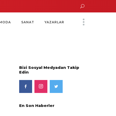
ın Saatinde Özel Davet
Yoko Ono Sergisi Özel Bir Davetle Açıldı
MODA
SANAT
YAZARLAR
Bizi Sosyal Medyadan Takip
Edin
En Son Haberler