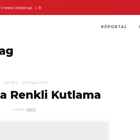
eless Weddings
Bodrum’dan İngiltere’ye Kısa Bir Yolculuk
Bodrum’un Alt
RÖPORTAJ
Tag
GENEL
23 Mayıs 2014
şa Renkli Kutlama
yazan:
MAG