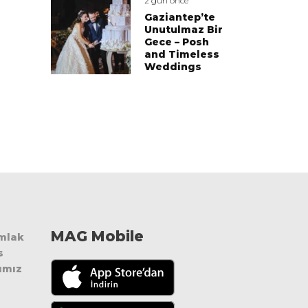
2 gün önce
Gaziantep’te
Unutulmaz Bir
Gece – Posh
and Timeless
Weddings
MAG Mobile
Emlak
s
ımız