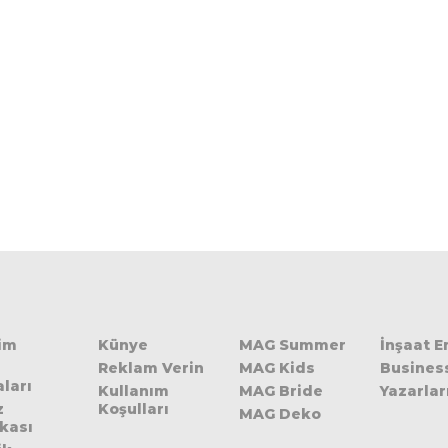
şim
Künye
MAG Summer
İnşaat 
Reklam Verin
MAG Kids
Busines
ları
Kullanım
MAG Bride
Yazarlar
z
Koşulları
MAG Deko
ikası