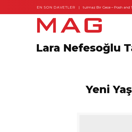
EN SON DAVETLER
Gaziantep’te Unutulmaz Bir Gece – Posh and Tim
Montes by Missoni Kapılarını Açtı
Lara Nefesoğlu 
Yeni Ya