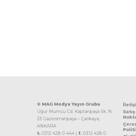
© MAG Medya Yayın Grubu
İleti
Uğur Mumcu Cd. Kaptanpaşa Sk. N.
Satış
Nokta
33 Gaziosmanpaşa – Çankaya,
Çere
ANKARA
Polit
t.
0312 428 0 444 |
f.
0312 428 0