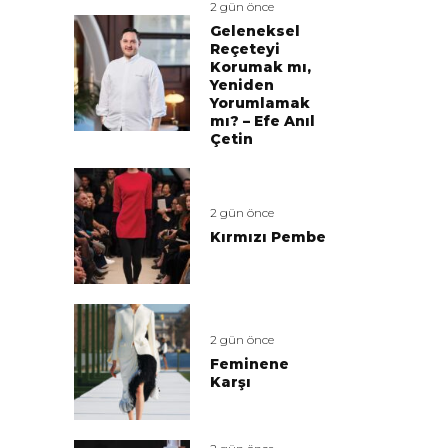
2 gün önce
Geleneksel
Reçeteyi
Korumak mı,
Yeniden
Yorumlamak
mı? – Efe Anıl
Çetin
2 gün önce
Kırmızı Pembe
2 gün önce
Feminene
Karşı