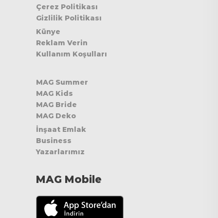
Çerez Politikası
Gizlilik Politikası
Künye
Reklam Verin
Kullanım Koşulları
MAG Summer
MAG Kids
MAG Bride
MAG Deko
İnşaat Emlak
Business
Yazarlarımız
MAG Mobile