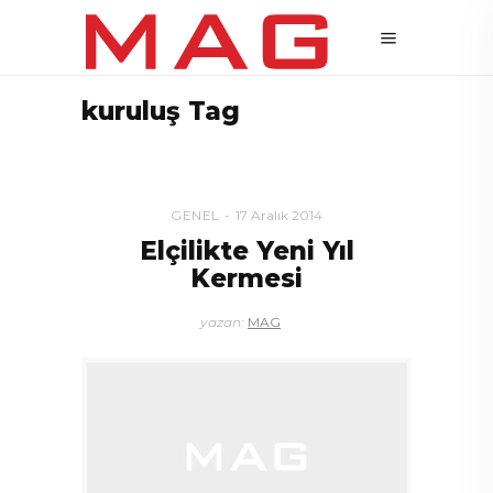
kuruluş Tag
GENEL
17 Aralık 2014
Elçilikte Yeni Yıl
Kermesi
yazan:
MAG