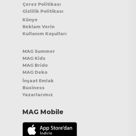
Çerez Politikası
Gizlilik Politikası
Künye
Reklam Verin
Kullanım Koşulları
MAG Summer
MAG Kids
MAG Bride
MAG Deko
İnşaat Emlak
Business
Yazarlarımız
MAG Mobile