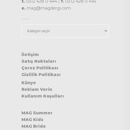
t.
0312 428 0 444 |
f.
0312 428 0 445
e.
mag@magdergi.com
Kategoriler
İletişim
Satış Noktaları
Çerez Politikası
Gizlilik Politikası
Künye
Reklam Verin
Kullanım Koşulları
MAG Summer
MAG Kids
MAG Bride