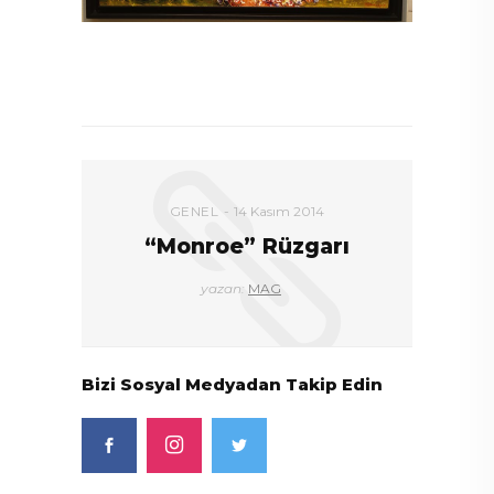
DEVAMI
GENEL
14 Kasım 2014
rslan
“Monroe” Rüzgarı
yazan:
MAG
Bizi Sosyal Medyadan Takip Edin