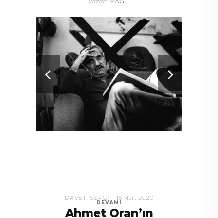
yazan:
MAG
DAVET
,
SERGI
16 Mart 2020
DEVAMI
Ahmet Oran’ın