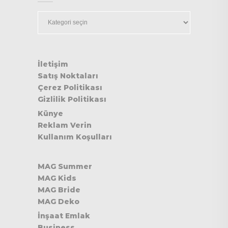
Kategoriler
İletişim
Satış Noktaları
Çerez Politikası
Gizlilik Politikası
Künye
Reklam Verin
Kullanım Koşulları
MAG Summer
MAG Kids
MAG Bride
MAG Deko
İnşaat Emlak
Business