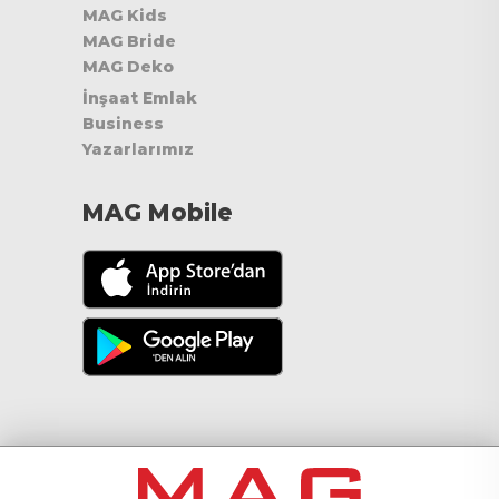
MAG Kids
MAG Bride
MAG Deko
İnşaat Emlak
Business
Yazarlarımız
MAG Mobile