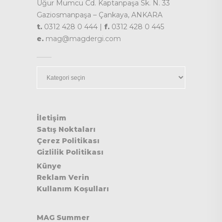
Uğur Mumcu Cd. Kaptanpaşa Sk. N. 33
Gaziosmanpaşa – Çankaya, ANKARA
t.
0312 428 0 444 |
f.
0312 428 0 445
e.
mag@magdergi.com
Kategoriler
İletişim
Satış Noktaları
Çerez Politikası
Gizlilik Politikası
Künye
Reklam Verin
Kullanım Koşulları
MAG Summer