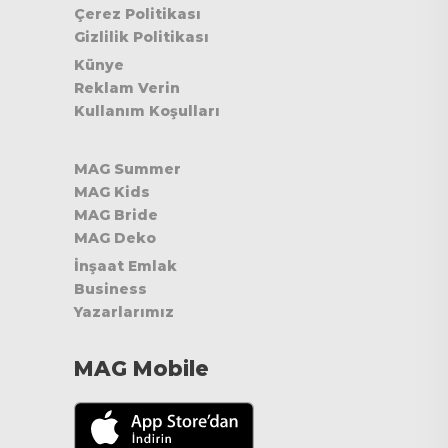
Çerez Politikası
Gizlilik Politikası
Künye
Reklam Verin
Kullanım Koşulları
MAG Summer
MAG Kids
MAG Bride
MAG Deko
İnşaat Emlak
Business
Yazarlarımız
MAG Mobile