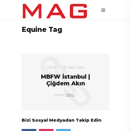
Equine Tag
GENEL
17 Mart 2014
MBFW İstanbul |
Çiğdem Akın
yazan:
MAG
Bizi Sosyal Medyadan Takip Edin