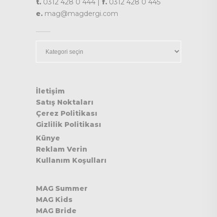
t.
0312 428 0 444 |
f.
0312 428 0 445
e.
mag@magdergi.com
Kategoriler
İletişim
Satış Noktaları
Çerez Politikası
Gizlilik Politikası
Künye
Reklam Verin
Kullanım Koşulları
MAG Summer
MAG Kids
MAG Bride