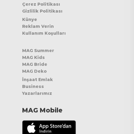
Çerez Politikası
Gizlilik Politikası
Künye
Reklam Verin
Kullanım Koşulları
MAG Summer
MAG Kids
MAG Bride
MAG Deko
İnşaat Emlak
Business
Yazarlarımız
MAG Mobile