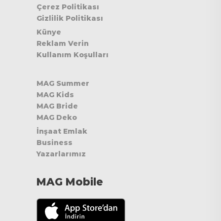
Çerez Politikası
Gizlilik Politikası
Künye
Reklam Verin
Kullanım Koşulları
MAG Summer
MAG Kids
MAG Bride
MAG Deko
İnşaat Emlak
Business
Yazarlarımız
MAG Mobile