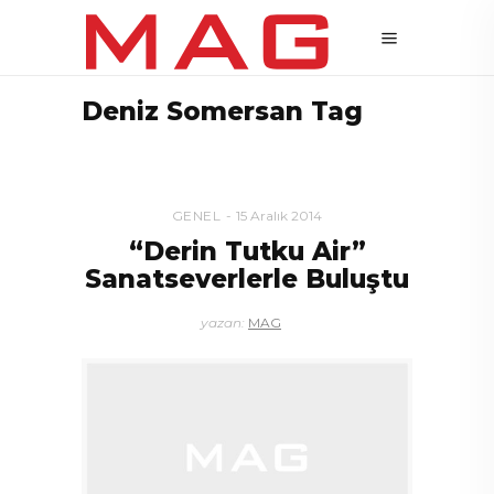
Deniz Somersan Tag
GENEL
15 Aralık 2014
“Derin Tutku Air”
Sanatseverlerle Buluştu
yazan:
MAG