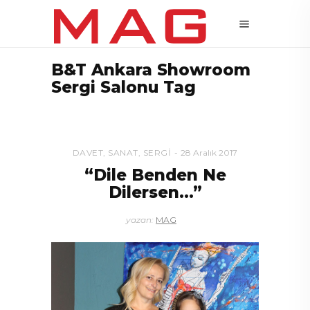
B&T Ankara Showroom
Sergi Salonu Tag
DAVET
,
SANAT
,
SERGI
28 Aralık 2017
“Dile Benden Ne
Dilersen…”
yazan:
MAG