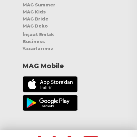
MAG Summer
MAG Kids
MAG Bride
MAG Deko
İnşaat Emlak
Business
Yazarlarımız
MAG Mobile