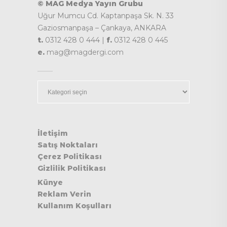
© MAG Medya Yayın Grubu
Uğur Mumcu Cd. Kaptanpaşa Sk. N. 33
Gaziosmanpaşa – Çankaya, ANKARA
t.
0312 428 0 444 |
f.
0312 428 0 445
e.
mag@magdergi.com
Kategoriler
İletişim
Satış Noktaları
Çerez Politikası
Gizlilik Politikası
Künye
Reklam Verin
Kullanım Koşulları