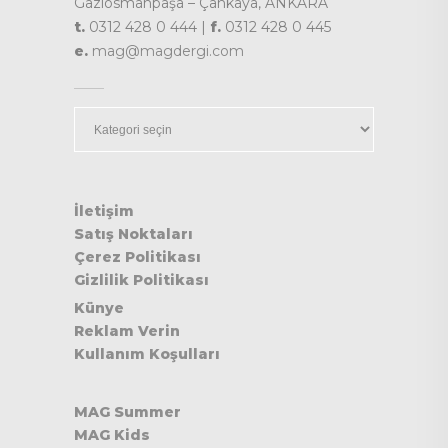
Gaziosmanpaşa – Çankaya, ANKARA
t.
0312 428 0 444 |
f.
0312 428 0 445
e.
mag@magdergi.com
Kategoriler
İletişim
Satış Noktaları
Çerez Politikası
Gizlilik Politikası
Künye
Reklam Verin
Kullanım Koşulları
MAG Summer
MAG Kids