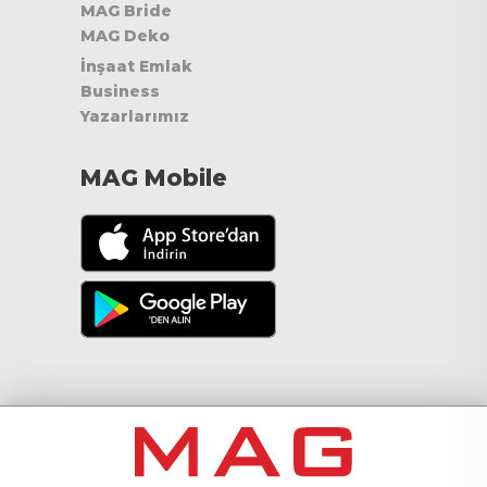
MAG Bride
MAG Deko
İnşaat Emlak
Business
Yazarlarımız
MAG Mobile