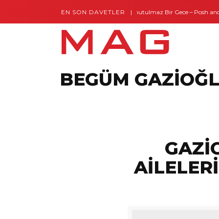
EN SON DAVETLER
Gaziantep’te Unutulmaz Bir Gece – Posh and Ti
Montes by Missoni Kapılarını Açtı
BEGÜM GAZİOĞL
GAZİ
AİLELER