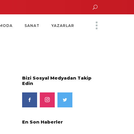
tın Saatinde Özel Davet
Yoko Ono Sergisi Özel Bir Davetle Açıldı
MODA
SANAT
YAZARLAR
Bizi Sosyal Medyadan Takip
Edin
En Son Haberler