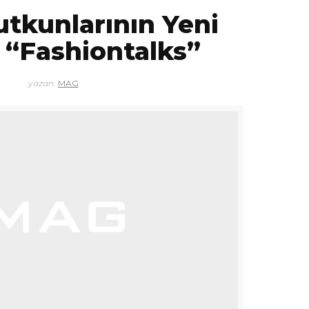
tkunlarının Yeni
 “Fashiontalks”
yazan:
MAG