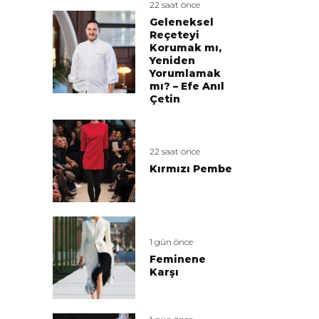
22 saat önce
Geleneksel
Reçeteyi
Korumak mı,
Yeniden
Yorumlamak
mı? – Efe Anıl
Çetin
22 saat önce
Kırmızı Pembe
1 gün önce
Feminene
Karşı