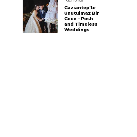
1 gün önce
Gaziantep’te
Unutulmaz Bir
Gece – Posh
and Timeless
Weddings