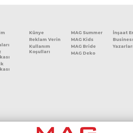
şim
Künye
MAG Summer
İnşaat 
Reklam Verin
MAG Kids
Busines
ları
Kullanım
MAG Bride
Yazarlar
z
Koşulları
MAG Deko
ikası
ik
ikası