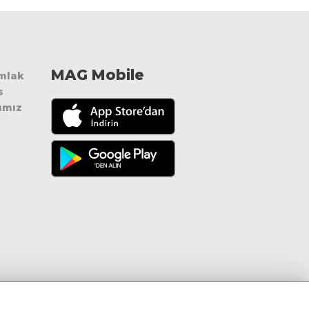
MAG Mobile
Emlak
s
ımız