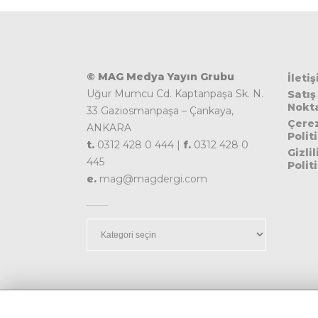
© MAG Medya Yayın Grubu
İleti
Uğur Mumcu Cd. Kaptanpaşa Sk. N.
Satış
Nokta
33 Gaziosmanpaşa – Çankaya,
Çere
ANKARA
Polit
t.
0312 428 0 444 |
f.
0312 428 0
Gizlil
445
Polit
e.
mag@magdergi.com
Kategoriler