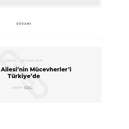
DEVAMI
GENEL
31 Ocak 2014
 Ailesi’nin Mücevherler’i
Türkiye’de
yazan:
MAG