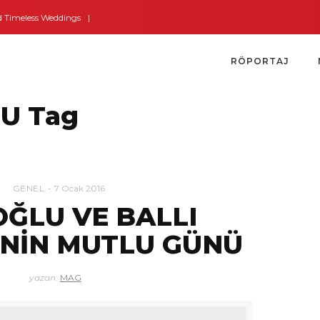
meless Weddings
Bodrum’dan İngiltere’ye Kısa Bir Yolculuk
Bodrum’un Al
RÖPORTAJ
U Tag
GENEL
7 Ocak 2016
OĞLU VE BALLI
İNİN MUTLU GÜNÜ
yazan:
MAG