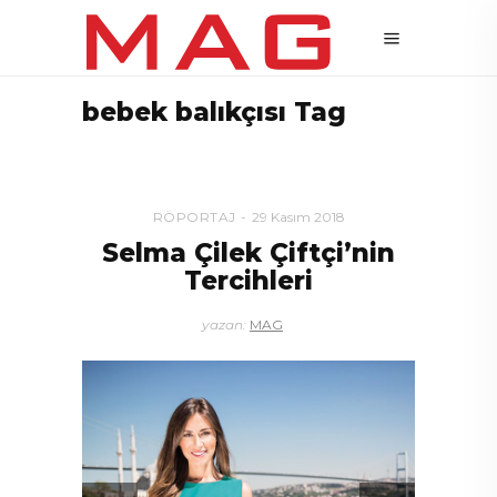
bebek balıkçısı Tag
RÖPORTAJ
29 Kasım 2018
Selma Çilek Çiftçi’nin
Tercihleri
yazan:
MAG