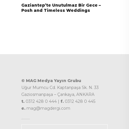
Gaziantep’te Unutulmaz Bir Gece –
Posh and Timeless Weddings
© MAG Medya Yayın Grubu
Uğur Mumcu Cd. Kaptanpaşa Sk. N. 33
Gaziosmanpaşa – Çankaya, ANKARA
t.
0312 428 0 444 |
f.
0312 428 0 445
e.
mag@magdergi.com
Kategoriler