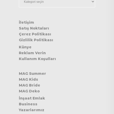
İletişim
Satış Noktaları
Çerez Politikası
Gizlilik Politikası
Künye
Reklam Verin
Kullanım Koşulları
MAG Summer
MAG Kids
MAG Bride
MAG Deko
İnşaat Emlak
Business
Yazarlarımız