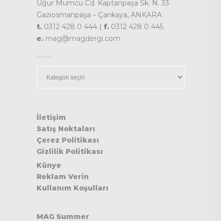
Uğur Mumcu Cd. Kaptanpaşa Sk. N. 33
Gaziosmanpaşa – Çankaya, ANKARA
t.
0312 428 0 444 |
f.
0312 428 0 445
e.
mag@magdergi.com
Kategoriler
İletişim
Satış Noktaları
Çerez Politikası
Gizlilik Politikası
Künye
Reklam Verin
Kullanım Koşulları
MAG Summer