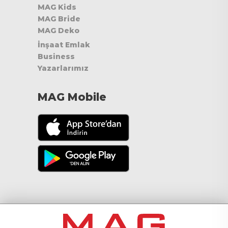
MAG Kids
MAG Bride
MAG Deko
İnşaat Emlak
Business
Yazarlarımız
MAG Mobile