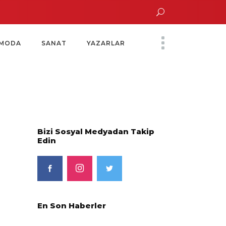
un Altın Saatinde Özel Davet
Yoko Ono Sergisi Özel Bir Davetle Açıldı
M
MODA
SANAT
YAZARLAR
Bizi Sosyal Medyadan Takip
Edin
En Son Haberler