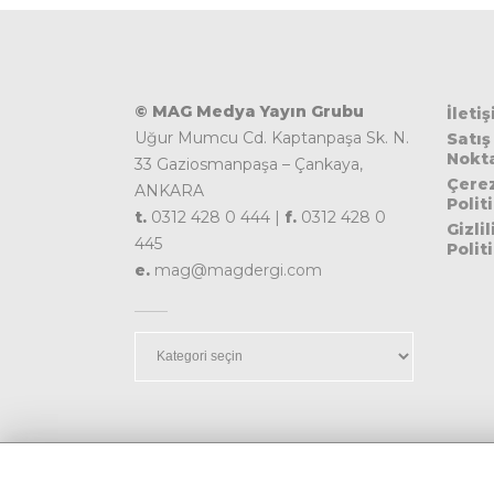
© MAG Medya Yayın Grubu
İleti
Uğur Mumcu Cd. Kaptanpaşa Sk. N.
Satış
Nokta
33 Gaziosmanpaşa – Çankaya,
Çere
ANKARA
Polit
t.
0312 428 0 444 |
f.
0312 428 0
Gizlil
445
Polit
e.
mag@magdergi.com
Kategoriler