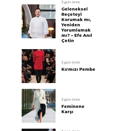
3 gün önce
Geleneksel
Reçeteyi
Korumak mı,
Yeniden
Yorumlamak
mı? – Efe Anıl
Çetin
3 gün önce
Kırmızı Pembe
3 gün önce
Feminene
Karşı