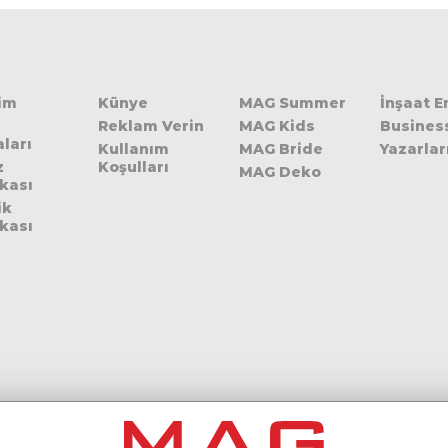
şim
Künye
MAG Summer
İnşaat 
Reklam Verin
MAG Kids
Busines
ları
Kullanım
MAG Bride
Yazarlar
z
Koşulları
MAG Deko
ikası
ik
ikası