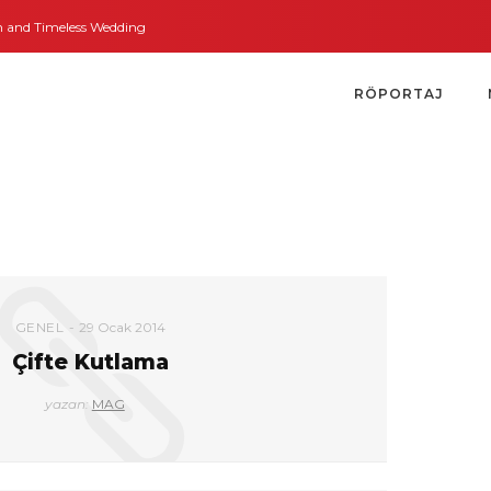
nd Timeless Weddings
Bodrum’dan İngiltere’ye Kısa Bir Yolculuk
Bodrum’
RÖPORTAJ
GENEL
29 Ocak 2014
Çifte Kutlama
yazan:
MAG