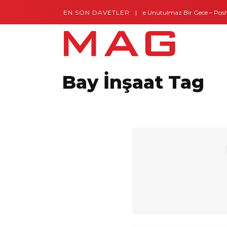
EN SON DAVETLER
Gaziantep’te Unutulmaz Bir Gece – Posh a
Bay İnşaat Tag