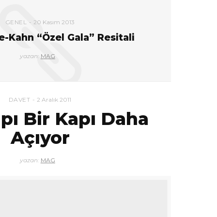
GENEL
20 Kasım 2013
e-Kahn “Özel Gala” Resitali
yazan:
MAG
DAVET
2 Aralık 2011
pı Bir Kapı Daha
Açıyor
yazan:
MAG