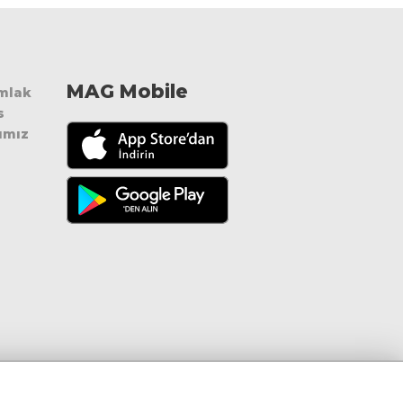
MAG Mobile
Emlak
s
ımız