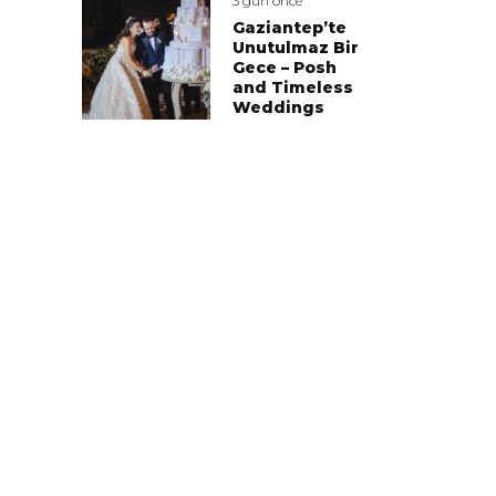
3 gün önce
Gaziantep’te
Unutulmaz Bir
Gece – Posh
and Timeless
Weddings