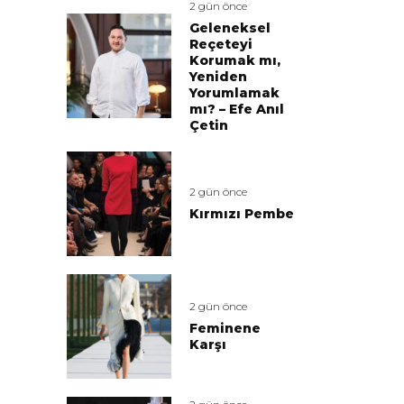
2 gün önce
Geleneksel
Reçeteyi
Korumak mı,
Yeniden
Yorumlamak
mı? – Efe Anıl
Çetin
2 gün önce
Kırmızı Pembe
2 gün önce
Feminene
Karşı