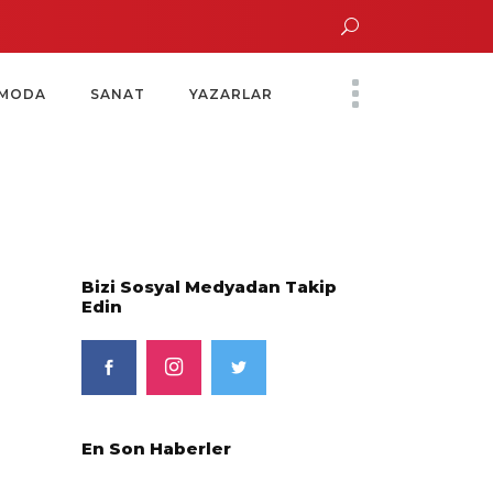
un Altın Saatinde Özel Davet
Yoko Ono Sergisi Özel Bir Davetle Açıldı
M
MODA
SANAT
YAZARLAR
Bizi Sosyal Medyadan Takip
Edin
En Son Haberler