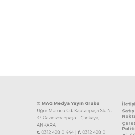
© MAG Medya Yayın Grubu
İleti
Uğur Mumcu Cd. Kaptanpaşa Sk. N.
Satış
Nokta
33 Gaziosmanpaşa – Çankaya,
Çere
ANKARA
Polit
t.
0312 428 0 444 |
f.
0312 428 0