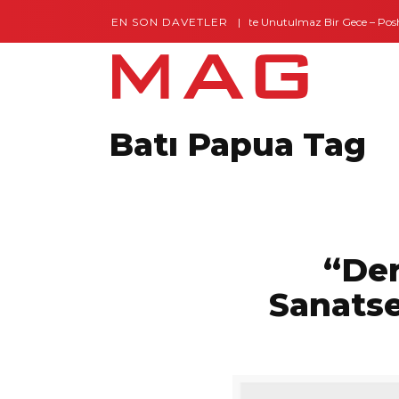
EN SON DAVETLER
Gaziantep’te Unutulmaz Bir Gece – Posh a
Batı Papua Tag
“Der
Sanatse