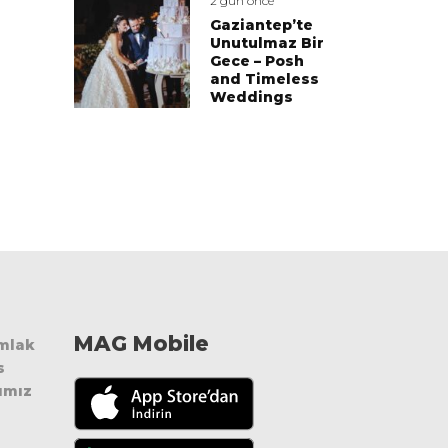
2 gün önce
Gaziantep’te
Unutulmaz Bir
Gece – Posh
and Timeless
Weddings
MAG Mobile
Emlak
s
ımız