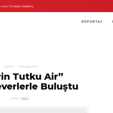
nd Timeless Weddings
Bodrum’dan İngiltere’ye Kısa Bir Yolculuk
Bodrum’
RÖPORTAJ
GENEL
15 Aralık 2014
in Tutku Air”
verlerle Buluştu
yazan:
MAG