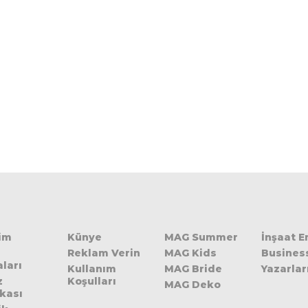
şim
Künye
MAG Summer
İnşaat 
Reklam Verin
MAG Kids
Busines
ları
Kullanım
MAG Bride
Yazarlar
z
Koşulları
MAG Deko
ikası