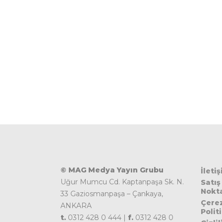
© MAG Medya Yayın Grubu
İleti
Uğur Mumcu Cd. Kaptanpaşa Sk. N.
Satış
Nokta
33 Gaziosmanpaşa – Çankaya,
Çere
ANKARA
Polit
t.
0312 428 0 444 |
f.
0312 428 0