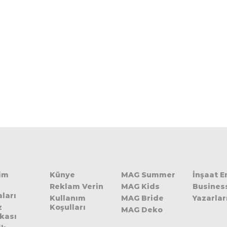
şim
Künye
MAG Summer
İnşaat 
Reklam Verin
MAG Kids
Busines
ları
Kullanım
MAG Bride
Yazarlar
z
Koşulları
MAG Deko
ikası