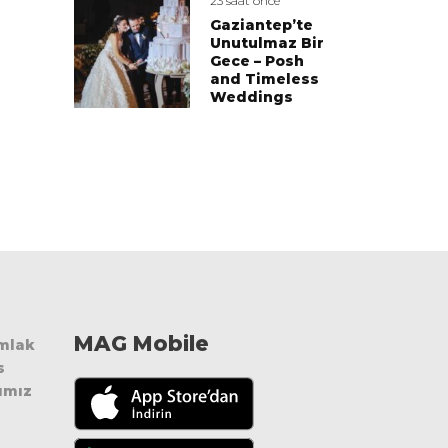
23 saat önce
Gaziantep’te
Unutulmaz Bir
Gece – Posh
and Timeless
Weddings
MAG Mobile
Emlak
s
ımız