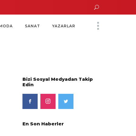
n Altın Saatinde Özel Davet
Yoko Ono Sergisi Özel Bir Davetle Açıldı
Mo
MODA
SANAT
YAZARLAR
Bizi Sosyal Medyadan Takip
Edin
En Son Haberler