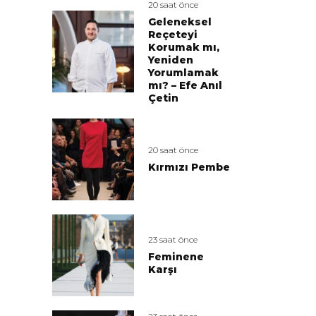
20 saat önce
Geleneksel
Reçeteyi
Korumak mı,
Yeniden
Yorumlamak
mı? – Efe Anıl
Çetin
20 saat önce
Kırmızı Pembe
23 saat önce
Feminene
Karşı