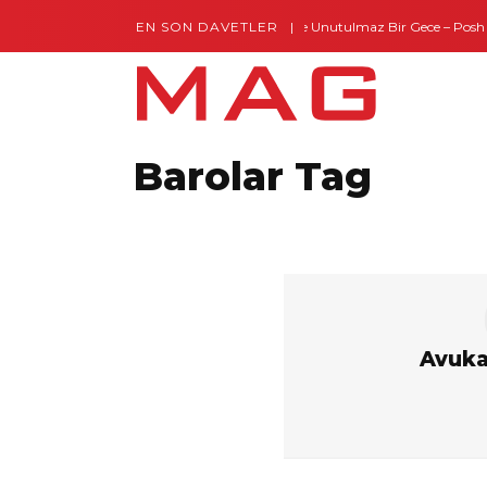
EN SON DAVETLER
Gaziantep’te Unutulmaz Bir Gece – Posh a
Barolar Tag
Avuka