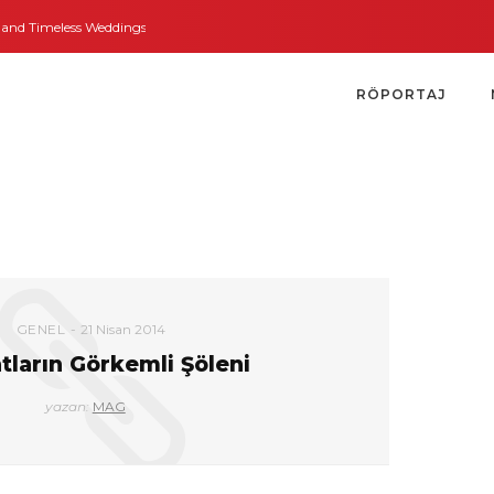
nd Timeless Weddings
Bodrum’dan İngiltere’ye Kısa Bir Yolculuk
Bodrum’u
RÖPORTAJ
GENEL
21 Nisan 2014
tların Görkemli Şöleni
yazan:
MAG