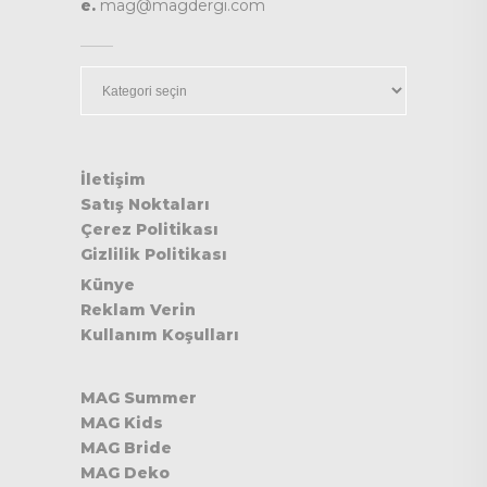
e.
mag@magdergi.com
Kategoriler
İletişim
Satış Noktaları
Çerez Politikası
Gizlilik Politikası
Künye
Reklam Verin
Kullanım Koşulları
MAG Summer
MAG Kids
MAG Bride
MAG Deko