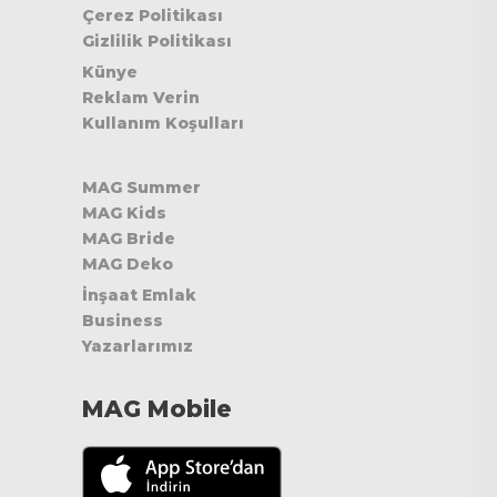
Çerez Politikası
Gizlilik Politikası
Künye
Reklam Verin
Kullanım Koşulları
MAG Summer
MAG Kids
MAG Bride
MAG Deko
İnşaat Emlak
Business
Yazarlarımız
MAG Mobile