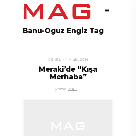
Banu-Oguz Engiz Tag
GENEL
4 Aralık 2014
Meraki’de “Kışa
Merhaba”
yazan:
MAG