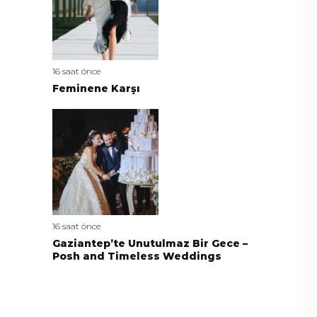
16 saat önce
Feminene Karşı
16 saat önce
Gaziantep’te Unutulmaz Bir Gece –
Posh and Timeless Weddings