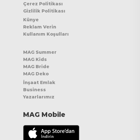
Çerez Politikası
Gizlilik Politikası
Künye
Reklam Verin
Kullanım Koşulları
MAG Summer
MAG Kids
MAG Bride
MAG Deko
İnşaat Emlak
Business
Yazarlarımız
MAG Mobile