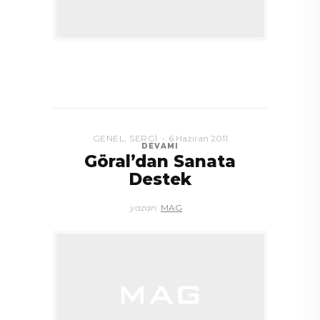
GENEL
,
SERGI
6 Haziran 2011
DEVAMI
Göral’dan Sanata
Destek
yazan:
MAG