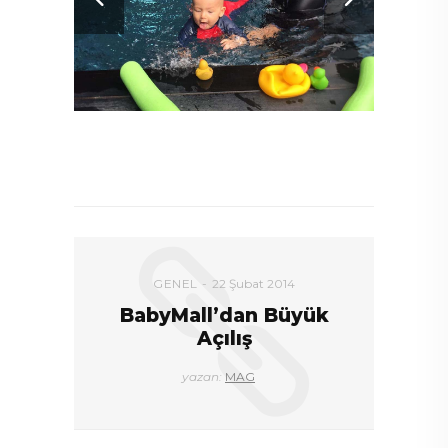
DEVAMI
GENEL
22 Şubat 2014
BabyMall’dan Büyük
Açılış
yazan:
MAG