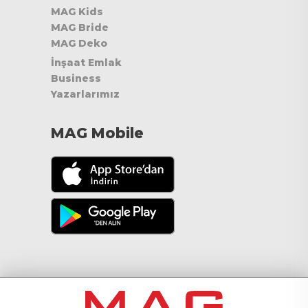
MAG Kids
MAG Bride
MAG Deko
İnşaat Emlak
Business
Yazarlarımız
MAG Mobile