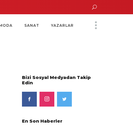
n Saatinde Özel Davet
Yoko Ono Sergisi Özel Bir Davetle Açıldı
Montes b
MODA
SANAT
YAZARLAR
Bizi Sosyal Medyadan Takip
Edin
En Son Haberler