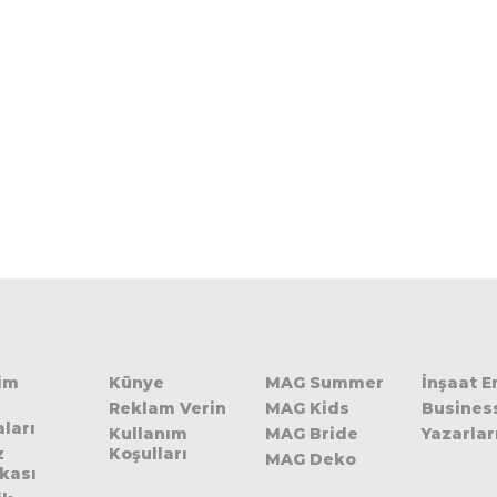
şim
Künye
MAG Summer
İnşaat 
Reklam Verin
MAG Kids
Busines
ları
Kullanım
MAG Bride
Yazarlar
z
Koşulları
MAG Deko
ikası