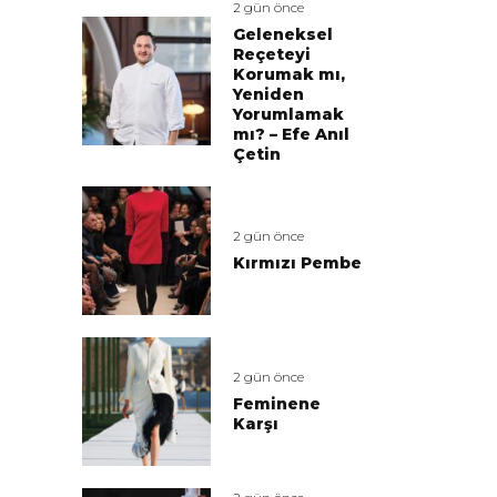
2 gün önce
Geleneksel
Reçeteyi
Korumak mı,
Yeniden
Yorumlamak
mı? – Efe Anıl
Çetin
2 gün önce
Kırmızı Pembe
2 gün önce
Feminene
Karşı