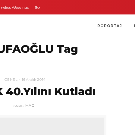
eless Weddings
Bodrum’dan İngiltere’ye Kısa Bir Yolculuk
Bodrum’un Altı
RÖPORTAJ
UFAOĞLU Tag
GENEL
16 Aralık 2014
40.Yılını Kutladı
yazan:
MAG