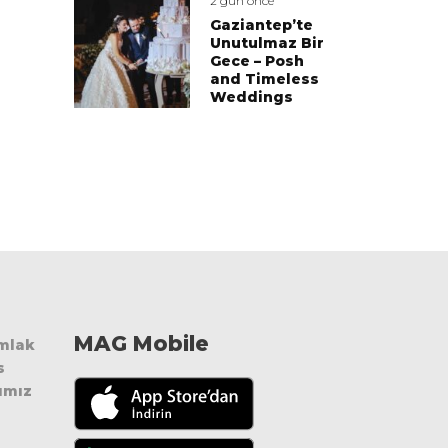
2 gün önce
Gaziantep’te
Unutulmaz Bir
Gece – Posh
and Timeless
Weddings
MAG Mobile
Emlak
s
ımız