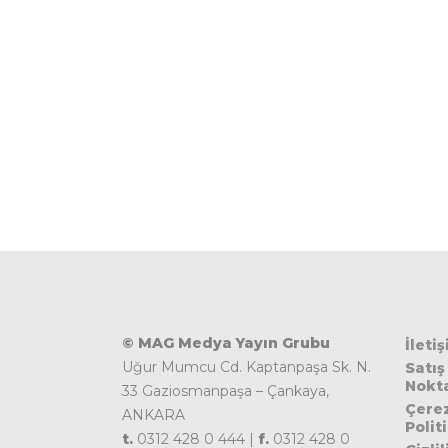
© MAG Medya Yayın Grubu
İleti
Uğur Mumcu Cd. Kaptanpaşa Sk. N.
Satış
Nokta
33 Gaziosmanpaşa – Çankaya,
Çere
ANKARA
Polit
t.
0312 428 0 444 |
f.
0312 428 0