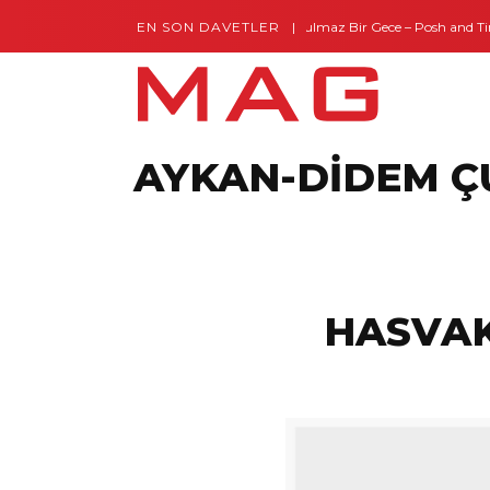
EN SON DAVETLER
Gaziantep’te Unutulmaz Bir Gece – Posh and Tim
AYKAN-DİDEM Ç
HASVAK 