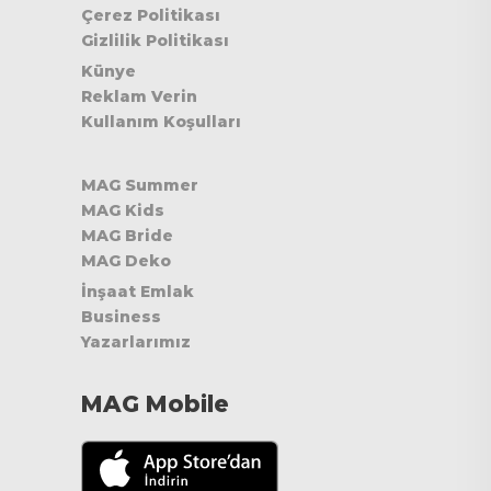
Çerez Politikası
Gizlilik Politikası
Künye
Reklam Verin
Kullanım Koşulları
MAG Summer
MAG Kids
MAG Bride
MAG Deko
İnşaat Emlak
Business
Yazarlarımız
MAG Mobile