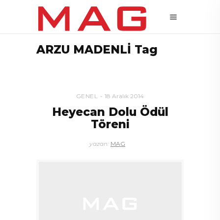
ARZU MADENLİ Tag
GENEL
18 Aralık 2014
Heyecan Dolu Ödül
Töreni
yazan:
MAG