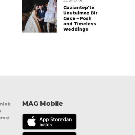
3 gün önce
Gaziantep’te
Unutulmaz Bir
Gece – Posh
and Timeless
Weddings
MAG Mobile
Emlak
s
ımız