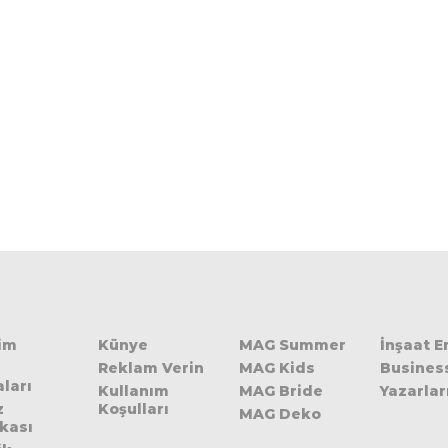
şim
Künye
MAG Summer
İnşaat 
Reklam Verin
MAG Kids
Busines
ları
Kullanım
MAG Bride
Yazarlar
z
Koşulları
MAG Deko
ikası