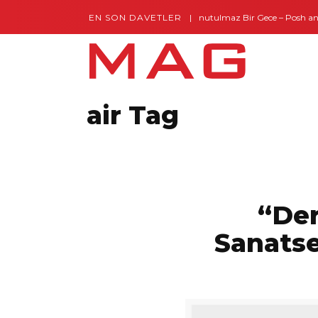
EN SON DAVETLER
Gaziantep’te Unutulmaz Bir Gece – Posh and 
air Tag
“Der
Sanatse