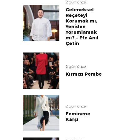
2 gün önce
Geleneksel
Reçeteyi
Korumak mı,
Yeniden
Yorumlamak
mı? – Efe Anıl
Çetin
2 gün önce
Kırmızı Pembe
2 gün önce
Feminene
Karşı