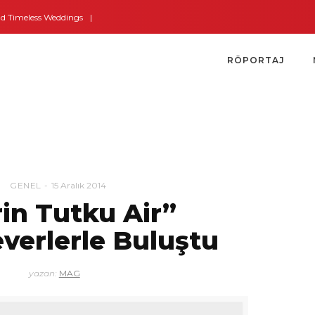
Timeless Weddings
Bodrum’dan İngiltere’ye Kısa Bir Yolculuk
Bodrum’un 
RÖPORTAJ
GENEL
15 Aralık 2014
in Tutku Air”
verlerle Buluştu
yazan:
MAG