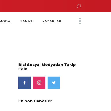
Altın Saatinde Özel Davet
Yoko Ono Sergisi Özel Bir Davetle Açıldı
Monte
MODA
SANAT
YAZARLAR
Bizi Sosyal Medyadan Takip
Edin
En Son Haberler