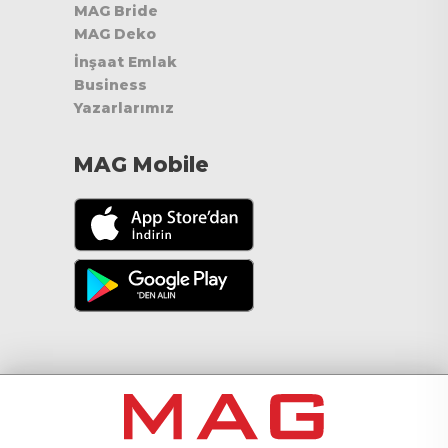
MAG Bride
MAG Deko
İnşaat Emlak
Business
Yazarlarımız
MAG Mobile