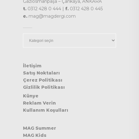
Gaziosmanpaşa – Çankaya, ANKARA
t.
0312 428 0 444 |
f.
0312 428 0 445
e.
mag@magdergi.com
Kategoriler
İletişim
Satış Noktaları
Çerez Politikası
Gizlilik Politikası
Künye
Reklam Verin
Kullanım Koşulları
MAG Summer
MAG Kids