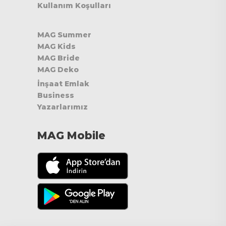
Kullanım Koşulları
MAG Summer
MAG Kids
MAG Bride
MAG Deko
İnşaat Emlak
Business
Yazarlarımız
MAG Mobile