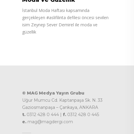
İstanbul Moda Haftası kapsamında
gerçekleşen #aslifilinta defilesi öncesi sevilen
isim Zeynep Sever Demirel ile moda ve
güzellik
© MAG Medya Yayın Grubu
Uğur Mumcu Cd. Kaptanpaşa Sk. N. 33
Gaziosmanpaşa – Çankaya, ANKARA
t.
0312 428 0 444 |
f.
0312 428 0 445
e.
mag@magdergi.com