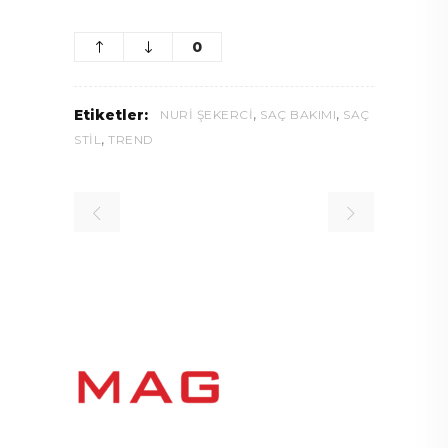
0
,
,
Etiketler:
NURI ŞEKERCI
SAÇ BAKIMI
SAÇ
,
STIL
TREND