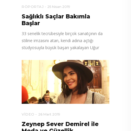
RÖPORTAJ
25 Nisan 2019
Sağlıklı Saçlar Bakımla
Başlar
33 senelik tecrübesiyle birçok sanatçının da
stiline imzasını atan, kendi adına açtığı
stüdyosuyla büyük başarı yakalayan Uğur
VIDEO
26 Mart 2019
Zeynep Sever Demirel ile
Moda ve Güzellik