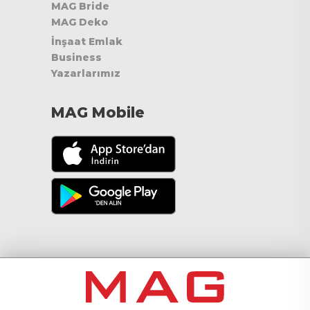
MAG Bride
MAG Deko
İnşaat Emlak
Business
Yazarlarımız
MAG Mobile