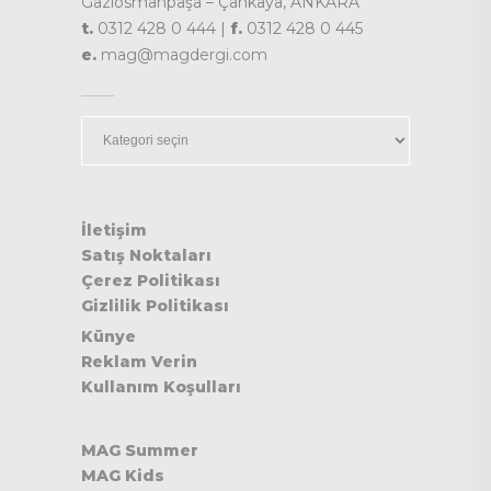
Gaziosmanpaşa – Çankaya, ANKARA
t.
0312 428 0 444 |
f.
0312 428 0 445
e.
mag@magdergi.com
Kategoriler
İletişim
Satış Noktaları
Çerez Politikası
Gizlilik Politikası
Künye
Reklam Verin
Kullanım Koşulları
MAG Summer
MAG Kids