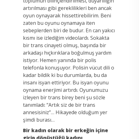
toplumun bilinçlendirilmesi, duyarlılığın
artırılması gibi gereklilikleri ben ancak
oyun oynayarak hissettirebilirim. Beni
zaten bu oyunu oynamaya iten
sebeplerden biri de budur. En can yakıcı
kısmı ise izlediğim videolardı. Sokakta
bir trans cinayeti olmuş, başında bir
arkadaşı hıçkırıklara boğulmuş yardım
istiyor. Hemen yanında bir polis
telefonla konuşuyor. Polisin vücut dili o
kadar bildik ki bu durumlarda, bu da
insanı isyan ettiriyor. Bu isyan oyunu
oynama enerjimi artırdı. Oyunumuzu
izleyen bir trans birey beni şu sözle
tanımladı: “Artık siz de bir trans
annesisiniz”… Hikayede olduğum yer
şimdi burası…
Bir kadın olarak bir erkeğin içine
girip dönüştüğü kadını