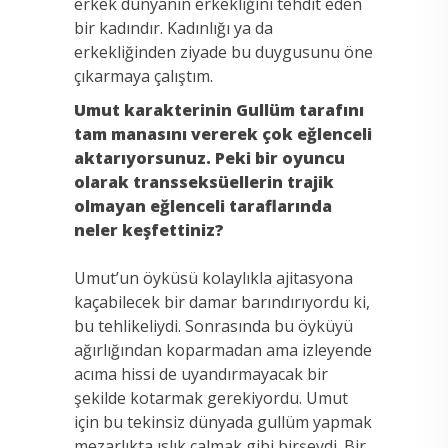
erkek dünyanın erkekliğini tehdit eden
bir kadındır. Kadınlığı ya da
erkekliğinden ziyade bu duygusunu öne
çıkarmaya çalıştım.
Umut karakterinin Gullüm tarafını
tam manasını vererek çok eğlenceli
aktarıyorsunuz. Peki bir oyuncu
olarak transseksüellerin trajik
olmayan eğlenceli taraflarında
neler keşfettiniz?
Umut’un öyküsü kolaylıkla ajitasyona
kaçabilecek bir damar barındırıyordu ki,
bu tehlikeliydi. Sonrasında bu öyküyü
ağırlığından koparmadan ama izleyende
acıma hissi de uyandırmayacak bir
şekilde kotarmak gerekiyordu. Umut
için bu tekinsiz dünyada gullüm yapmak
mezarlıkta ıslık çalmak gibi birşeydi. Bir