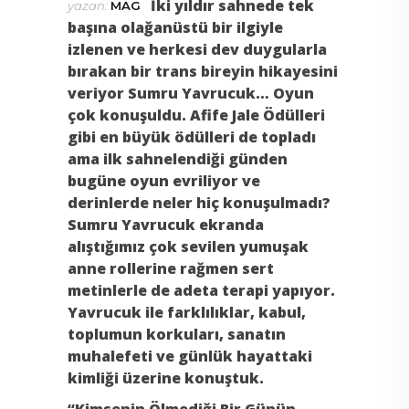
İki yıldır sahnede tek
yazan:
MAG
başına olağanüstü bir ilgiyle
izlenen ve herkesi dev duygularla
bırakan bir trans bireyin hikayesini
veriyor Sumru Yavrucuk… Oyun
çok konuşuldu. Afife Jale Ödülleri
gibi en büyük ödülleri de topladı
ama ilk sahnelendiği günden
bugüne oyun evriliyor ve
derinlerde neler hiç konuşulmadı?
Sumru Yavrucuk ekranda
alıştığımız çok sevilen yumuşak
anne rollerine rağmen sert
metinlerle de adeta terapi yapıyor.
Yavrucuk ile farklılıklar, kabul,
toplumun korkuları, sanatın
muhalefeti ve günlük hayattaki
kimliği üzerine konuştuk.
“Kimsenin Ölmediği Bir Günün