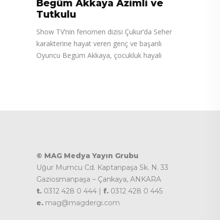
Begüm Akkaya Azimli ve
Tutkulu
Show TV’nin fenomen dizisi Çukur’da Seher
karakterine hayat veren genç ve başarılı
Oyuncu Begüm Akkaya, çocukluk hayali
© MAG Medya Yayın Grubu
Uğur Mumcu Cd. Kaptanpaşa Sk. N. 33
Gaziosmanpaşa – Çankaya, ANKARA
t.
0312 428 0 444 |
f.
0312 428 0 445
e.
mag@magdergi.com