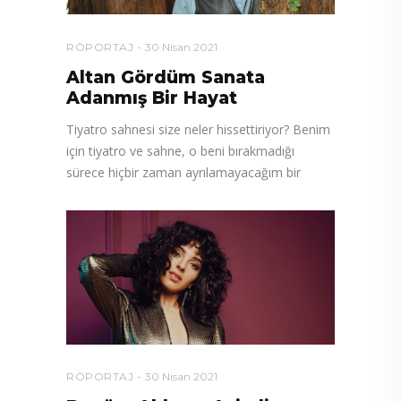
RÖPORTAJ
30 Nisan 2021
Altan Gördüm Sanata
Adanmış Bir Hayat
Tiyatro sahnesi size neler hissettiriyor? Benim
için tiyatro ve sahne, o beni bırakmadığı
sürece hiçbir zaman ayrılamayacağım bir
RÖPORTAJ
30 Nisan 2021