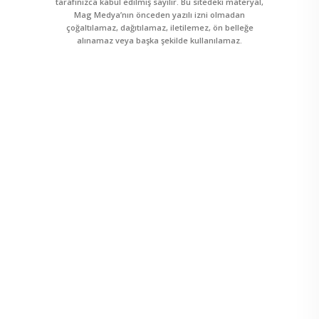
tarafınızca kabul edilmiş sayılır. Bu sitedeki materyal,
Mag Medya’nın önceden yazılı izni olmadan
çoğaltılamaz, dağıtılamaz, iletilemez, ön belleğe
alınamaz veya başka şekilde kullanılamaz.