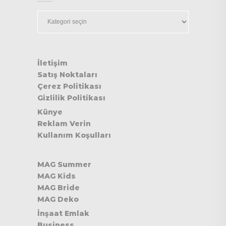
Kategoriler
İletişim
Satış Noktaları
Çerez Politikası
Gizlilik Politikası
Künye
Reklam Verin
Kullanım Koşulları
MAG Summer
MAG Kids
MAG Bride
MAG Deko
İnşaat Emlak
Business