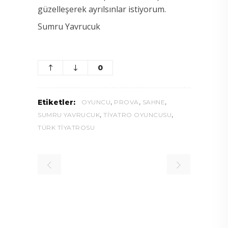
güzelleşerek ayrılsınlar istiyorum.
Sumru Yavrucuk
0
,
,
,
Etiketler:
OYUNCU
PROVA
SAHNE
,
,
SUMRU YAVRUCUK
TIYATRO OYUNCUSU
TÜRK TIYATROSU