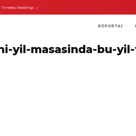
eless Weddings
Bodrum’dan İngiltere’ye Kısa Bir Yolculuk
Bodrum’un Alt
RÖPORTAJ
ni-yil-masasinda-bu-yil-