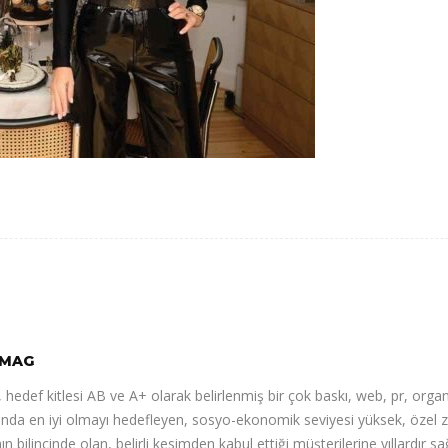
MAG
 hedef kitlesi AB ve A+ olarak belirlenmiş bir çok baskı, web, pr, orga
nda en iyi olmayı hedefleyen, sosyo-ekonomik seviyesi yüksek, özel zev
n bilincinde olan, belirli kesimden kabul ettiği müşterilerine yıllardır 