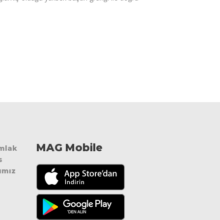
MAG Mobile
Emlak
s
ımız