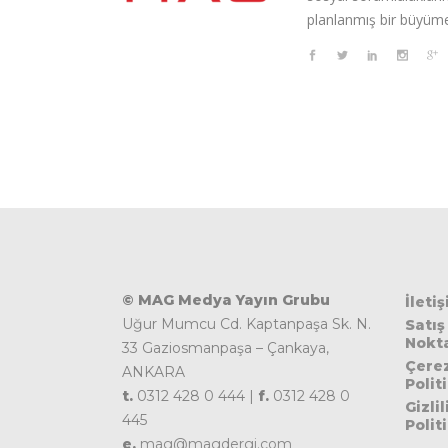
planlanmış bir büyüme
© MAG Medya Yayın Grubu
İleti
Uğur Mumcu Cd. Kaptanpaşa Sk. N.
Satış
Nokta
33 Gaziosmanpaşa – Çankaya,
Çere
ANKARA
Polit
t.
0312 428 0 444 |
f.
0312 428 0
Gizlil
445
Polit
e.
mag@magdergi.com