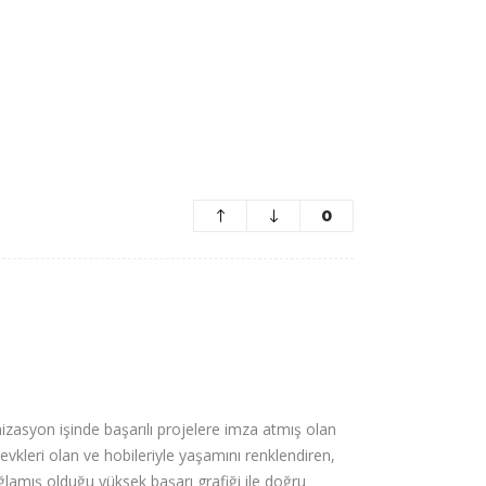
0
nizasyon işinde başarılı projelere imza atmış olan
kleri olan ve hobileriyle yaşamını renklendiren,
sağlamış olduğu yüksek başarı grafiği ile doğru