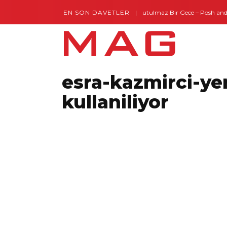
EN SON DAVETLER
Gaziantep’te Unutulmaz Bir Gece – Posh and Tim
esra-kazmirci-ye
kullaniliyor