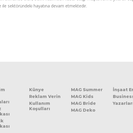
 ile sektöründeki hayatına devam etmektedir.
şim
Künye
MAG Summer
İnşaat 
Reklam Verin
MAG Kids
Busines
ları
Kullanım
MAG Bride
Yazarlar
z
Koşulları
MAG Deko
ikası
ik
ikası