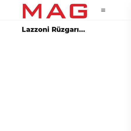
Lazzoni Rüzgarı…