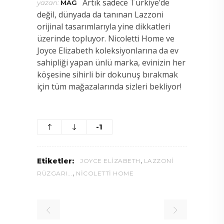
Artık sadece Türkiye’de
yazan:
MAG
değil, dünyada da tanınan Lazzoni
orijinal tasarımlarıyla yine dikkatleri
üzerinde topluyor. Nicoletti Home ve
Joyce Elizabeth koleksiyonlarına da ev
sahipliği yapan ünlü marka, evinizin her
köşesine sihirli bir dokunuş bırakmak
için tüm mağazalarında sizleri bekliyor!
-1
,
Etiketler:
JOYCE ELIZABETH
LAZZONI
,
RÜZGARI...
NICOLETTI HOME