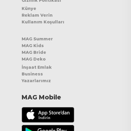
Gizlilik Politikası
Künye
Reklam Verin
Kullanım Koşulları
MAG Summer
MAG Kids
MAG Bride
MAG Deko
İnşaat Emlak
Business
Yazarlarımız
MAG Mobile