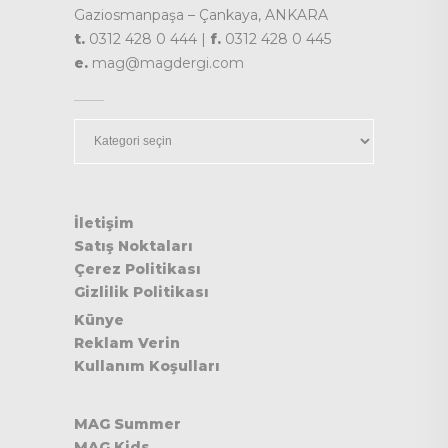
Gaziosmanpaşa – Çankaya, ANKARA
t.
0312 428 0 444 |
f.
0312 428 0 445
e.
mag@magdergi.com
Kategoriler
İletişim
Satış Noktaları
Çerez Politikası
Gizlilik Politikası
Künye
Reklam Verin
Kullanım Koşulları
MAG Summer
MAG Kids