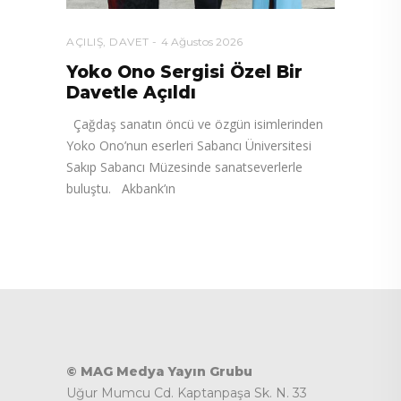
AÇILIŞ
,
DAVET
4 Ağustos 2026
Yoko Ono Sergisi Özel Bir
Davetle Açıldı
Çağdaş sanatın öncü ve özgün isimlerinden
Yoko Ono’nun eserleri Sabancı Üniversitesi
Sakıp Sabancı Müzesinde sanatseverlerle
buluştu. Akbank’ın
© MAG Medya Yayın Grubu
Uğur Mumcu Cd. Kaptanpaşa Sk. N. 33