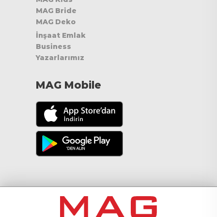
MAG Bride
MAG Deko
İnşaat Emlak
Business
Yazarlarımız
MAG Mobile