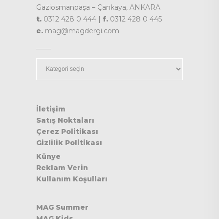
Gaziosmanpaşa – Çankaya, ANKARA
t.
0312 428 0 444 |
f.
0312 428 0 445
e.
mag@magdergi.com
Kategoriler
İletişim
Satış Noktaları
Çerez Politikası
Gizlilik Politikası
Künye
Reklam Verin
Kullanım Koşulları
MAG Summer
MAG Kids