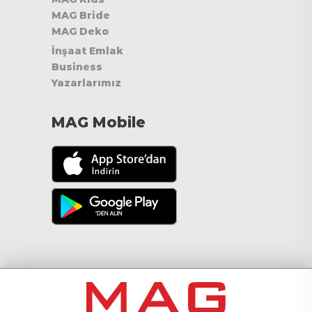
MAG Bride
MAG Deko
İnşaat Emlak
Business
Yazarlarımız
MAG Mobile