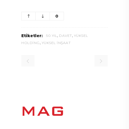
0
,
,
Etiketler:
50.YIL
DAVET
YÜKSEL
,
HOLDING
YÜKSEL İNŞAAT