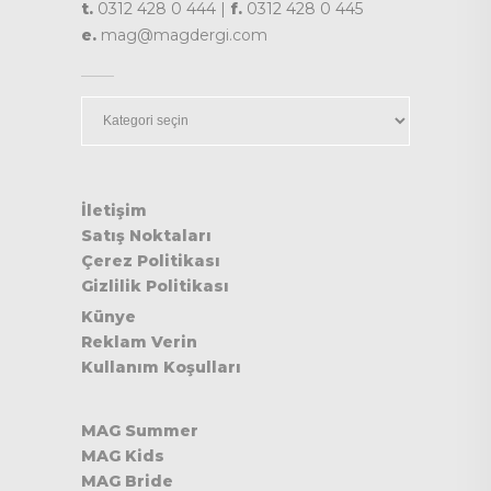
t.
0312 428 0 444 |
f.
0312 428 0 445
e.
mag@magdergi.com
Kategoriler
İletişim
Satış Noktaları
Çerez Politikası
Gizlilik Politikası
Künye
Reklam Verin
Kullanım Koşulları
MAG Summer
MAG Kids
MAG Bride