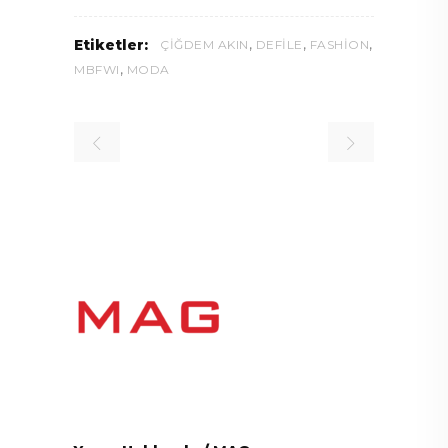
,
,
,
Etiketler:
ÇIĞDEM AKIN
DEFILE
FASHION
,
MBFWI
MODA