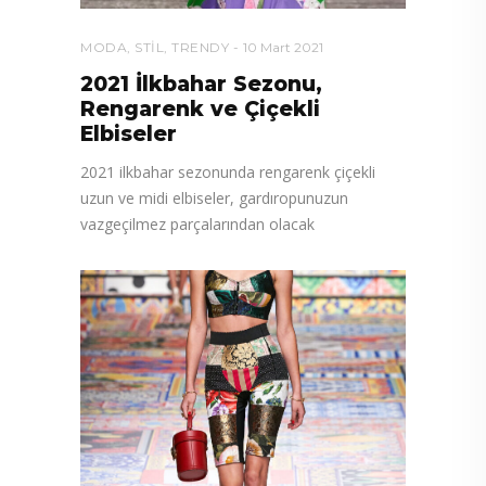
MODA
,
STIL
,
TRENDY
10 Mart 2021
2021 İlkbahar Sezonu,
Rengarenk ve Çiçekli
Elbiseler
2021 ilkbahar sezonunda rengarenk çiçekli
uzun ve midi elbiseler, gardıropunuzun
vazgeçilmez parçalarından olacak