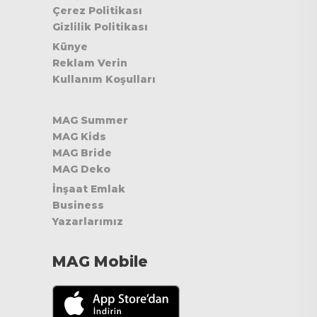
Çerez Politikası
Gizlilik Politikası
Künye
Reklam Verin
Kullanım Koşulları
MAG Summer
MAG Kids
MAG Bride
MAG Deko
İnşaat Emlak
Business
Yazarlarımız
MAG Mobile