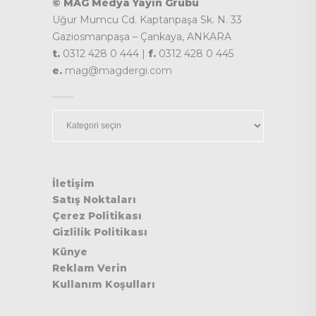
© MAG Medya Yayın Grubu
Uğur Mumcu Cd. Kaptanpaşa Sk. N. 33
Gaziosmanpaşa – Çankaya, ANKARA
t.
0312 428 0 444 |
f.
0312 428 0 445
e.
mag@magdergi.com
Kategoriler
İletişim
Satış Noktaları
Çerez Politikası
Gizlilik Politikası
Künye
Reklam Verin
Kullanım Koşulları