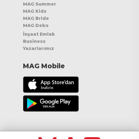
MAG Summer
MAG Kids
MAG Bride
MAG Deko
İnşaat Emlak
Business
Yazarlarımız
MAG Mobile