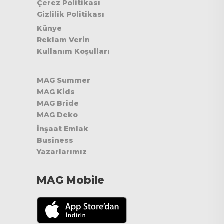
Çerez Politikası
Gizlilik Politikası
Künye
Reklam Verin
Kullanım Koşulları
MAG Summer
MAG Kids
MAG Bride
MAG Deko
İnşaat Emlak
Business
Yazarlarımız
MAG Mobile