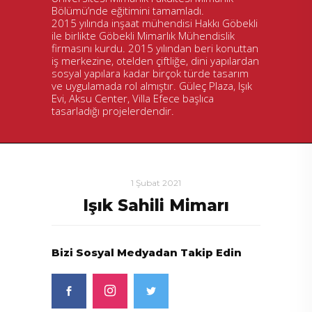
Bölümü’nde eğitimini tamamladı.
2015 yılında inşaat mühendisi Hakkı Göbekli
ile birlikte Göbekli Mimarlık Mühendislik
firmasını kurdu. 2015 yılından beri konuttan
iş merkezine, otelden çiftliğe, dini yapılardan
sosyal yapılara kadar birçok türde tasarım
ve uygulamada rol almıştır. Güleç Plaza, Işık
Evi, Aksu Center, Villa Efece başlıca
tasarladığı projelerdendir.
1 Şubat 2021
Işık Sahili Mimarı
Bizi Sosyal Medyadan Takip Edin