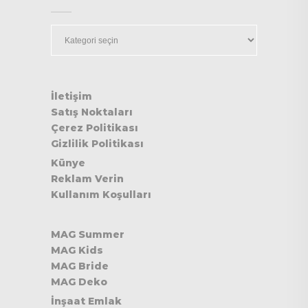
Kategoriler
İletişim
Satış Noktaları
Çerez Politikası
Gizlilik Politikası
Künye
Reklam Verin
Kullanım Koşulları
MAG Summer
MAG Kids
MAG Bride
MAG Deko
İnşaat Emlak