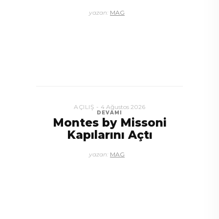
DAVET
,
ETKINLIK
4 Ağustos 2026
DEVAMI
Bodrum’un Altın
Saatinde Özel Davet
yazan:
MAG
AÇILIŞ
,
DAVET
4 Ağustos 2026
DEVAMI
Yoko Ono Sergisi Özel
Bir Davetle Açıldı