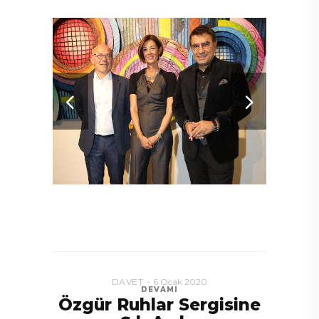
DAVET
6 Ocak 2020
DEVAMI
Özgür Ruhlar Sergisine
A