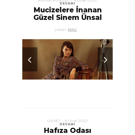
KAPAK KONUSU
6 Ocak 2020
DEVAMI
Mucizelere İnanan
Güzel Sinem Ünsal
yazan:
MAG
DAVET
6 Ocak 2020
DEVAMI
Hafıza Odası