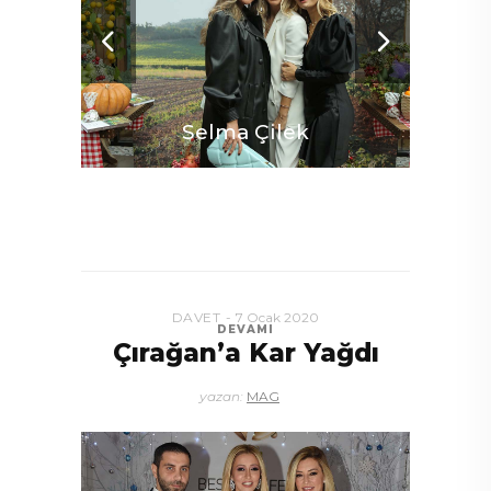
Selma Çilek
DAVET
7 Ocak 2020
DEVAMI
Çırağan’a Kar Yağdı
ar
A
yazan:
MAG