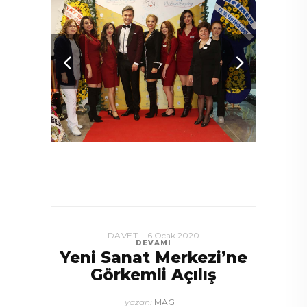
DAVET
6 Ocak 2020
DEVAMI
Yeni Sanat Merkezi’ne
lu
Buğr
Görkemli Açılış
yazan:
MAG