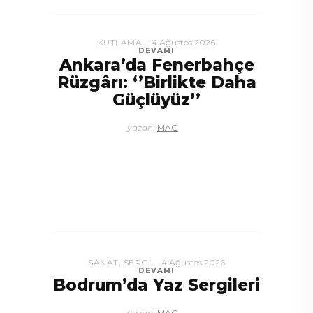
yazan:
MAG
AÇILIŞ
4 Ağustos 2026
DEVAMI
Montes by Missoni
Kapılarını Açtı
yazan:
MAG