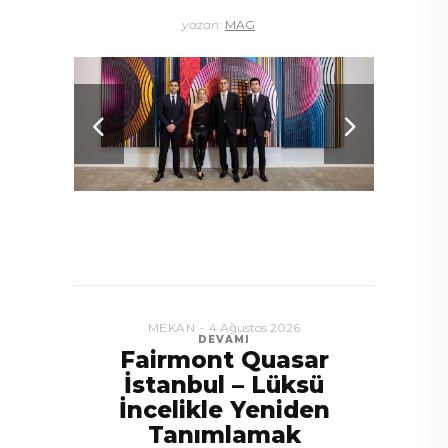
yazan:
MAG
MEKAN
4 Ağustos 2026
DEVAMI
Fairmont Quasar
İstanbul – Lüksü
İncelikle Yeniden
Tanımlamak