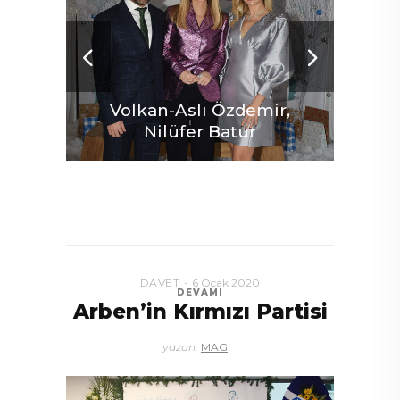
Volkan-Aslı Özdemir,
Nilüfer Batur
DAVET
6 Ocak 2020
DEVAMI
Arben’in Kırmızı Partisi
yazan:
MAG