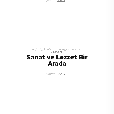
KUTLAMA
4 Ağustos 2026
DEVAMI
Ankara’da Fenerbahçe
Rüzgârı: ‘’Birlikte Daha
Güçlüyüz’’
yazan:
MAG
SANAT
,
SERGI
4 Ağustos 2026
DEVAMI
Bodrum’da Yaz Sergileri
yazan:
MAG