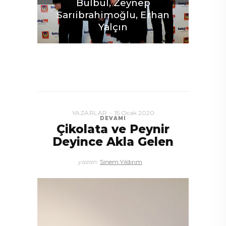
Bülbül, Zeynep
Sarıibrahimoğlu, Erhan
Yalçın
YAZARLAR
15 Ocak 2020
DEVAMI
Çikolata ve Peynir
Al
Deyince Akla Gelen
yazan:
Sinem Yıldırım