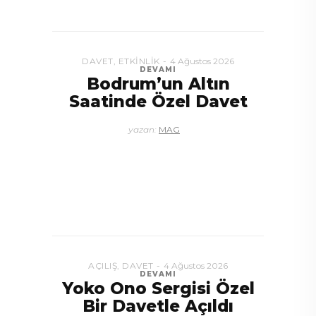
DAVET
4 Ağustos 2026
DEVAMI
Bodrum’dan
İngiltere’ye Kısa Bir
Yolculuk
yazan:
MAG