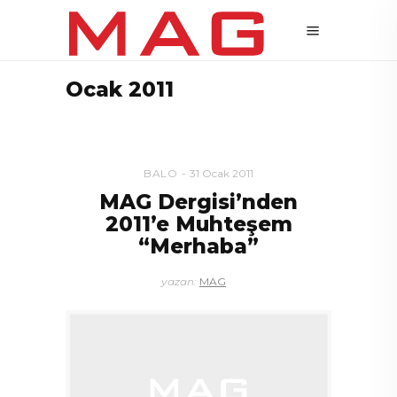
Ocak 2011
BALO
31 Ocak 2011
MAG Dergisi’nden
2011’e Muhteşem
“Merhaba”
yazan:
MAG