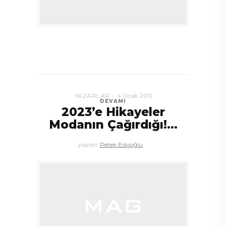
YAZARLAR
4 Ocak 2011
DEVAMI
2023’e Hikayeler
Modanın Çağırdığı!…
yazan:
Petek Eskioğlu