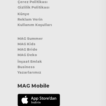
Çerez Politikası
Gizlilik Politikası
Künye
Reklam Verin
Kullanım Koşulları
MAG Summer
MAG Kids
MAG Bride
MAG Deko
İnşaat Emlak
Business
Yazarlarımız
MAG Mobile