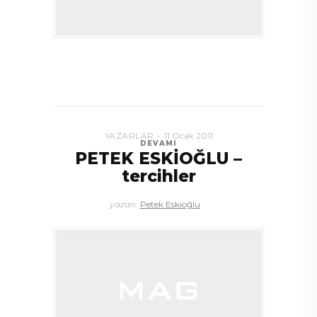
YAZARLAR
11 Ocak 2011
DEVAMI
PETEK ESKİOĞLU –
tercihler
yazan:
Petek Eskioğlu