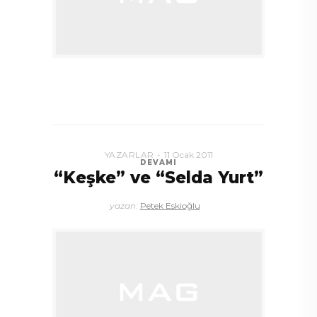
YAZARLAR
11 Ocak 2011
DEVAMI
“Keşke” ve “Selda Yurt”
yazan:
Petek Eskioğlu