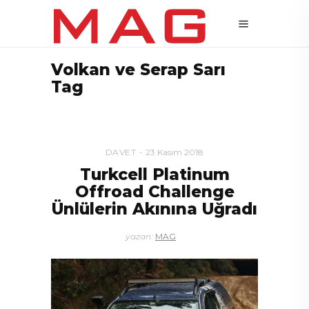
Volkan ve Serap Sarı
Tag
DAVET
23 Kasım 2018
Turkcell Platinum
Offroad Challenge
Ünlülerin Akınına Uğradı
yazan:
MAG