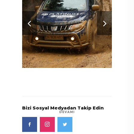
A
üral
Bizi Sosyal Medyadan Takip Edin
DEVAMI