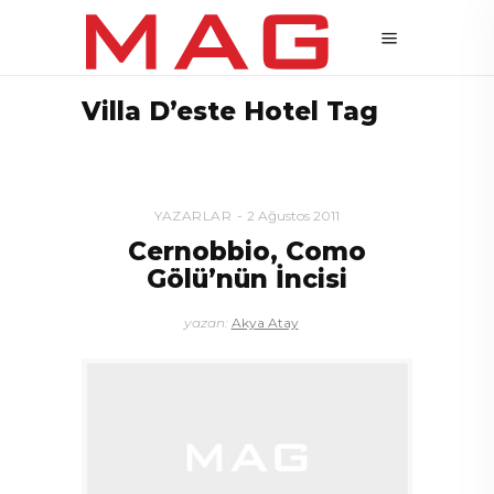
Villa D’este Hotel Tag
YAZARLAR
2 Ağustos 2011
Cernobbio, Como
Gölü’nün İncisi
yazan:
Akya Atay