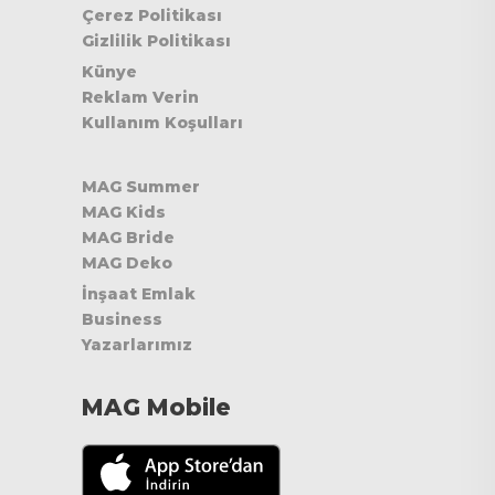
Çerez Politikası
Gizlilik Politikası
Künye
Reklam Verin
Kullanım Koşulları
MAG Summer
MAG Kids
MAG Bride
MAG Deko
İnşaat Emlak
Business
Yazarlarımız
MAG Mobile